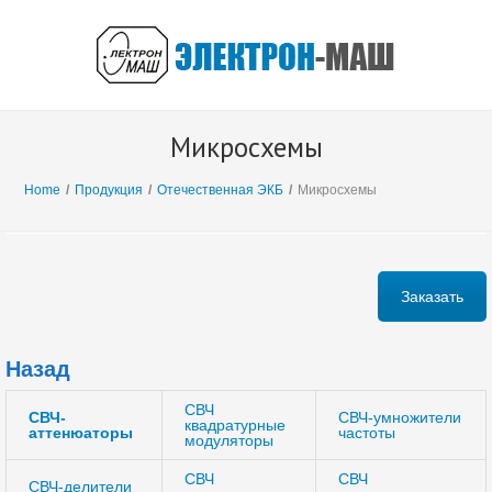
Микросхемы
Home
/
Продукция
/
Отечественная ЭКБ
/
Микросхемы
Заказать
Назад
СВЧ
СВЧ-
СВЧ-умножители
квадратурные
аттенюаторы
частоты
модуляторы
СВЧ
СВЧ
СВЧ-делители