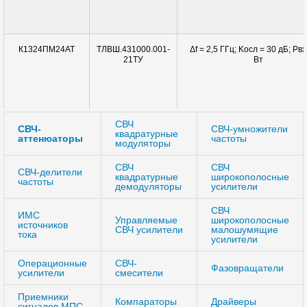
ТЛВШ.431000.001-
Δf = 2,5 ГГц; Kосл = 30 дБ; Pвx
К1324ПМ24АТ
21ТУ
Вт
СВЧ
СВЧ-
СВЧ-умножители
квадратурные
аттенюаторы
частоты
модуляторы
СВЧ
СВЧ
СВЧ-делители
квадратурные
широкополосные
частоты
демодуляторы
усилители
СВЧ
ИМС
Управляемые
широкополосные
источников
СВЧ усилители
малошумящие
тока
усилители
Операционные
СВЧ-
Фазовращатели
усилители
смесители
Приемники
Компараторы
Драйверы
сигналов МПС