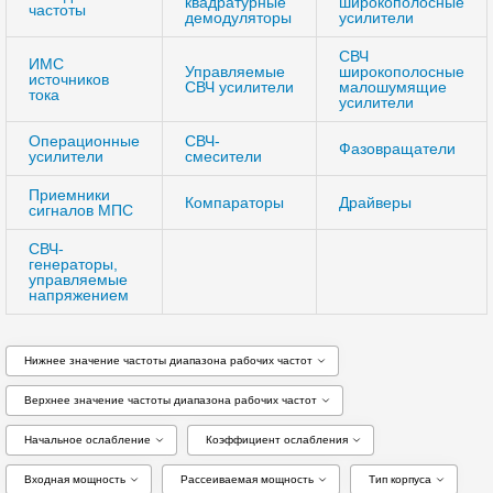
квадратурные
широкополосные
частоты
демодуляторы
усилители
СВЧ
ИМС
Управляемые
широкополосные
источников
СВЧ усилители
малошумящие
тока
усилители
Операционные
СВЧ-
Фазовращатели
усилители
смесители
Приемники
Компараторы
Драйверы
сигналов МПС
СВЧ-
генераторы,
управляемые
напряжением
Нижнее значение частоты диапазона рабочих частот
Верхнее значение частоты диапазона рабочих частот
Начальное ослабление
Коэффициент ослабления
Входная мощность
Рассеиваемая мощность
Тип корпуса