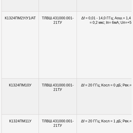
ТЛВШ.431000.001-
Δf = 0,01 - 14,0 ГГц; Aош.= 1,4 
К1324ПМ2У/У1/АТ
21ТУ
= 0,2 мкс; Iп= 6мА; Uп=+5
ТЛВШ.431000.001-
Δf = 20 ГГц; Kосл = 0 дБ; Pвx.= 
К1324ПМ10У
21ТУ
ТЛВШ.431000.001-
Δf = 20 ГГц; Kосл = 1 дБ; Pвx.= 
К1324ПМ11У
21ТУ