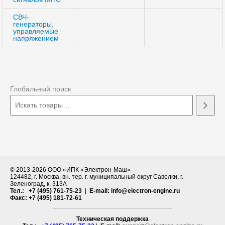
СВЧ-
генераторы,
управляемые
напряжением
Глобальный поиск
© 2013-
2026
ООО «ИПК «Электрон-Маш»ㅤㅤㅤㅤㅤㅤㅤㅤㅤㅤㅤㅤㅤㅤㅤㅤㅤㅤㅤ
124482, г. Москва, вн. тер. г. муниципальный округ Савелки, г.
Зеленоград, к. 313А
Тел.: +7 (495) 761-75-23
|
E-mail: info@electron-engine.ru
Факс: +7 (495) 181-72-61
__________________________________
Техническая поддержка