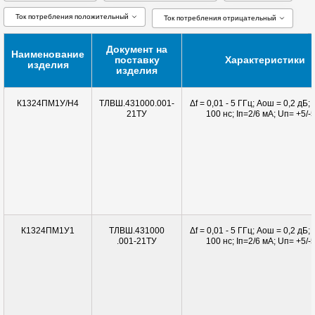
Ток потребления положительный
Ток потребления отрицательный
Документ на
Наименование
поставку
Характеристики
изделия
изделия
ТЛВШ.431000.001-
Δf = 0,01 - 5 ГГц; Aош = 0,2 дБ;
К1324ПМ1У/H4
21ТУ
100 нс; Iп=2/6 мА; Uп= +5/-
ТЛВШ.431000
Δf = 0,01 - 5 ГГц; Aош = 0,2 дБ;
К1324ПМ1У1
.001-21ТУ
100 нс; Iп=2/6 мА; Uп= +5/-