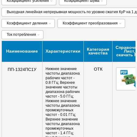
Коэффициент усиления
Коэффициент шума
Выходная линейная непрерывная мощность по уровню сжатия КуР на 1 
Коэффициент деления
Коэффициент преобразования
Ток потребления
Справоч
Категория
Наименование
Характеристики
Лист,
качества
скачать 
Нижнее значение
ОТК
ПП-1324ПС1У
частоты диапазона
рабочих частот -
0.8 ГГц; Верхнее
значение частоты
диапазона рабочих
частот - 5.0 ГГц;
Нижнее значение
частоты диапазона
промежуточных
частот - 0.01 ГГц;
Верхнее значение
частоты диапазона
промежуточных
частот - 1.4 ГГц;